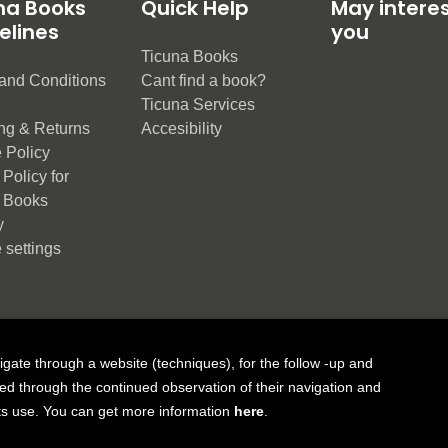
na Books
Quick Help
May intere
elines
you
Ticuna Books
and Conditions
Cant find a book?
e
Ticuna Services
ng & Returns
Accesibility
 Policy
Policy for
 Books
y
 settings
vigate through a website (techniques), for the follow -up and
ue Group
ned through the continued observation of their navigation and
 its use. You can get more information
here
.