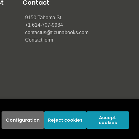
st
Contact
9150 Tahoma St.
+1 614-707-9934
contactus@ticunabooks.com
Contact form
Accept 
Configuration
Reject cookies
cookies