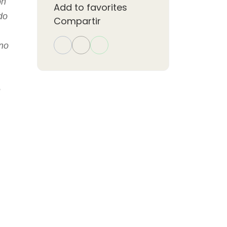
ón
Add to favorites
do
Compartir
ono
e