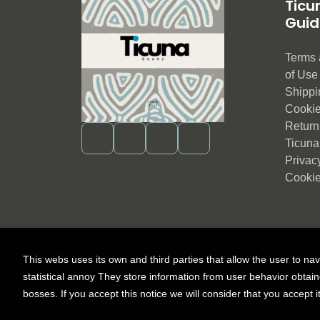
Ticu
Guid
Terms 
of Us
Shippi
Cookie
Return 
Ticuna
Privac
Cookie
This webs uses its own and third parties that allow the user to na
2026 ©
Ticuna books
. All rights reserved |
Trevenq
statistical annoy They store information from user behavior obtai
bosses. If you accept this notice we will consider that you accept