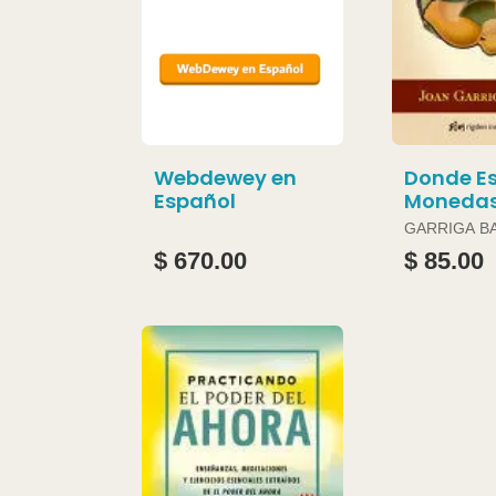
Webdewey en
Donde Es
Español
Moneda
GARRIGA B
JOAN
$ 670.00
$ 85.00