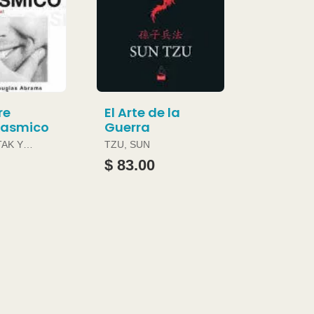
re
El Arte de la
gasmico
Guerra
TAK Y
TZU, SUN
ABRAMS
$ 83.00