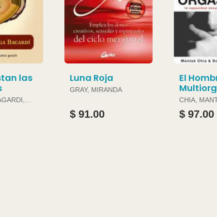
tan las
Luna Roja
El Homb
s
Multior
GRAY, MIRANDA
AGARDI,
CHIA, MAN
DOUGLAS 
$ 91.00
$ 97.00