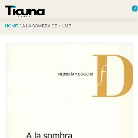
Saltar al contenido principal
0
HOME
A LA SOMBRA DE HUME