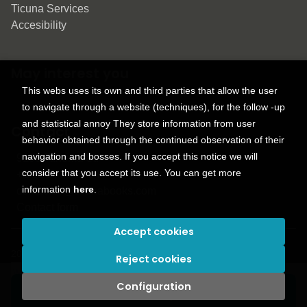
Ticuna Services
Accesibility
May interest you
This webs uses its own and third parties that allow the user
to navigate through a website (techniques), for the follow -up
and statistical annoy They store information from user
Contact
behavior obtained through the continued observation of their
navigation and bosses. If you accept this notice we will
9150 Tahoma St.
consider that you accept its use. You can get more
+1 614-707-9934
information
here
.
contactus@ticunabooks.com
Contact form
Accept cookies
2026 ©
Ticuna books
. All rights reserved |
Trevenque Group
Reject cookies
Configuration
Add to my cart