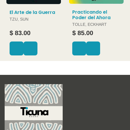
Practicando el
El Arte de la Guerra
Poder del Ahora
TZU, SUN
TOLLE, ECKHART
$ 83.00
$ 85.00