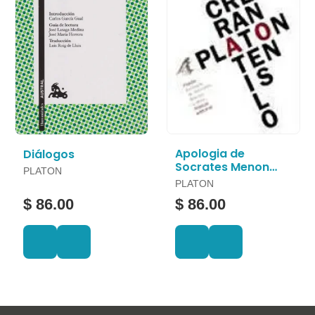
Apologia de
Diálogos
Socrates Menon
PLATON
Cratilo
PLATON
$ 86.00
$ 86.00