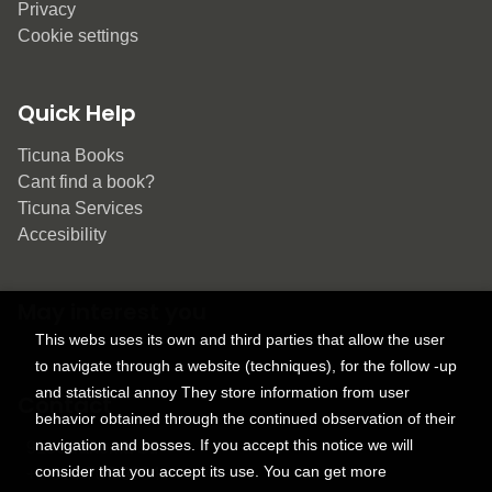
Privacy
Cookie settings
Quick Help
Ticuna Books
Cant find a book?
Ticuna Services
Accesibility
May interest you
This webs uses its own and third parties that allow the user
to navigate through a website (techniques), for the follow -up
and statistical annoy They store information from user
Contact
behavior obtained through the continued observation of their
navigation and bosses. If you accept this notice we will
9150 Tahoma St.
consider that you accept its use. You can get more
+1 614-707-9934