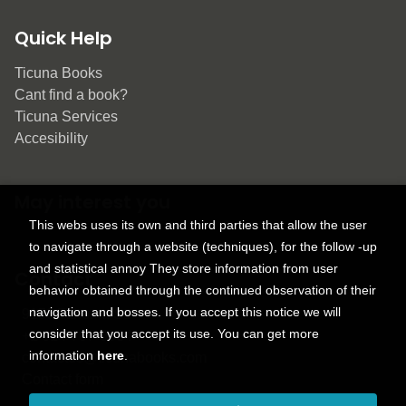
Quick Help
Ticuna Books
Cant find a book?
Ticuna Services
Accesibility
May interest you
This webs uses its own and third parties that allow the user
to navigate through a website (techniques), for the follow -up
and statistical annoy They store information from user
Contact
behavior obtained through the continued observation of their
navigation and bosses. If you accept this notice we will
9150 Tahoma St.
consider that you accept its use. You can get more
+1 614-707-9934
information
here
.
contactus@ticunabooks.com
Contact form