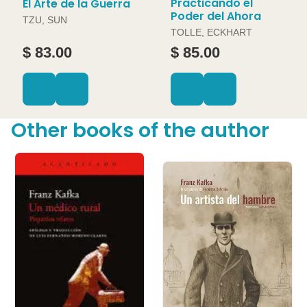
Practicando el
El Arte de la Guerra
Poder del Ahora
TZU, SUN
TOLLE, ECKHART
$ 83.00
$ 85.00
Other books of the author