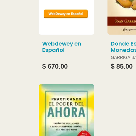
Webdewey en
Donde Es
Español
Moneda
GARRIGA B
JOAN
$ 670.00
$ 85.00