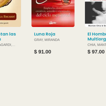
tan las
Luna Roja
El Homb
s
Multior
GRAY, MIRANDA
AGARDI,
CHIA, MAN
DOUGLAS 
$ 91.00
$ 97.00