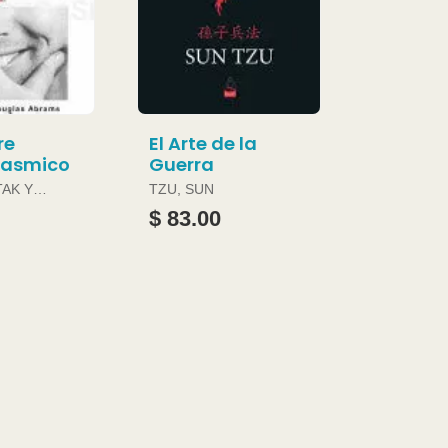
re
El Arte de la
gasmico
Guerra
TAK Y
TZU, SUN
ABRAMS
$ 83.00