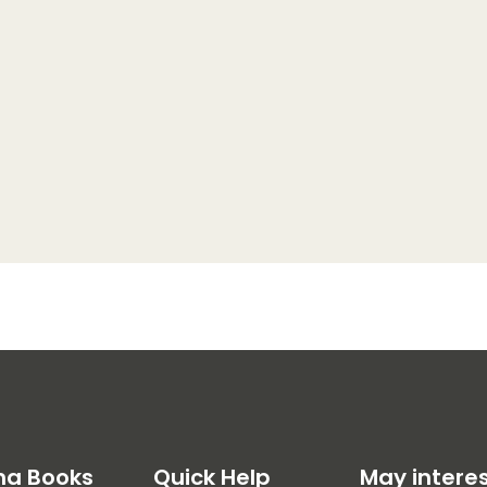
na Books
Quick Help
May intere