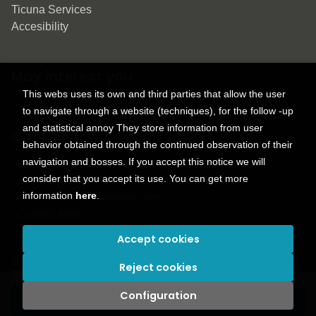
Ticuna Services
Accesibility
May interest you
This webs uses its own and third parties that allow the user
to navigate through a website (techniques), for the follow -up
and statistical annoy They store information from user
Contact
behavior obtained through the continued observation of their
navigation and bosses. If you accept this notice we will
9150 Tahoma St.
consider that you accept its use. You can get more
+1 614-707-9934
information
here
.
contactus@ticunabooks.com
Contact form
Accept cookies
2026 ©
Ticuna books
. All rights reserved |
Trevenque Group
Reject cookies
Configuration
Add to my cart