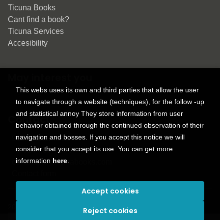
Ticuna Books
Cant find a book?
Ticuna Services
Accesibility
May interest you
This webs uses its own and third parties that allow the user
to navigate through a website (techniques), for the follow -up
and statistical annoy They store information from user
Contact
behavior obtained through the continued observation of their
navigation and bosses. If you accept this notice we will
9150 Tahoma St.
consider that you accept its use. You can get more
+1 614-707-9934
information
here
.
contactus@ticunabooks.com
Contact form
Accept cookies
2026 ©
Ticuna books
. All rights reserved |
Trevenque Group
Reject cookies