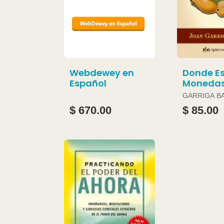
Webdewey en
Donde Es
Español
Moneda
GARRIGA B
JOAN
$ 670.00
$ 85.00