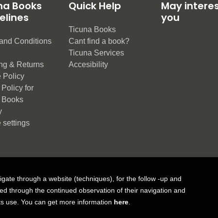
na Books
Quick Help
May intere
elines
you
Ticuna Books
and Conditions
Cant find a book?
e
Ticuna Services
ng & Returns
Accesibility
 Policy
Policy for
 Books
y
 settings
vigate through a website (techniques), for the follow -up and
ue Group
ned through the continued observation of their navigation and
 its use. You can get more information
here
.