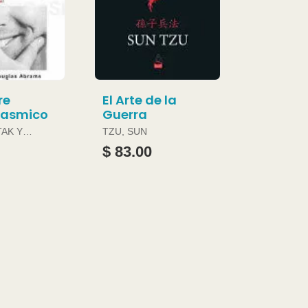
re
El Arte de la
gasmico
Guerra
TAK Y
TZU, SUN
ABRAMS
$ 83.00