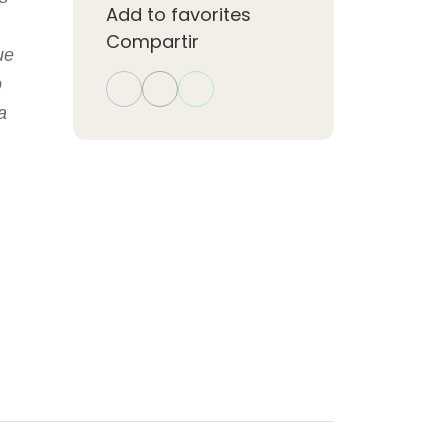
Add to favorites
Compartir
ue
o
a