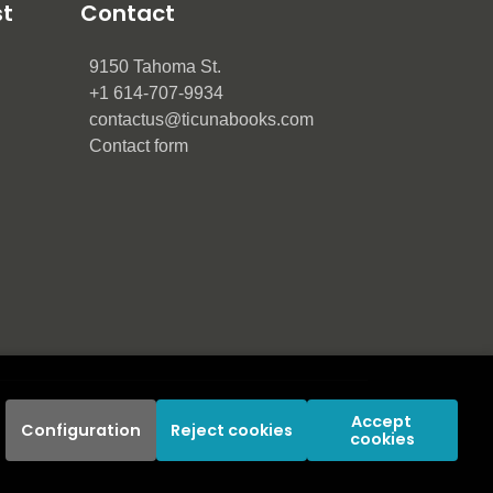
st
Contact
9150 Tahoma St.
+1 614-707-9934
contactus@ticunabooks.com
Contact form
Accept 
Configuration
Reject cookies
cookies