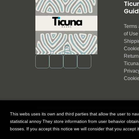
Ticu
Guid
Terms 
of Us
Shippi
Cookie
Return 
Ticuna
Privac
Cookie
This webs uses its own and third parties that allow the user to na
2026 ©
Ticuna books
. All rights reserved |
Trevenq
statistical annoy They store information from user behavior obtai
bosses. If you accept this notice we will consider that you accept