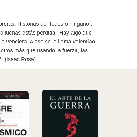
reras. Historias de ´todos o ninguno´,
 no luchas estás perdida'. Hay algo que
a venciera. A eso se le llama valentíaö.
otros más que usando la fuerza, las
ö. (Isaac Rosa)