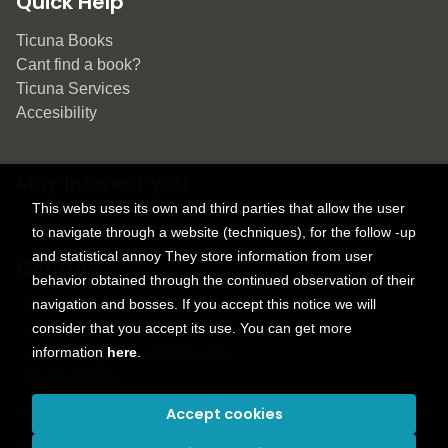
Quick Help
Ticuna Books
Cant find a book?
Ticuna Services
Accesibility
May interest you
This webs uses its own and third parties that allow the user
to navigate through a website (techniques), for the follow -up
and statistical annoy They store information from user
Contact
behavior obtained through the continued observation of their
navigation and bosses. If you accept this notice we will
9150 Tahoma St.
consider that you accept its use. You can get more
+1 614-707-9934
information
here
.
contactus@ticunabooks.com
Contact form
Accept cookies
2026 ©
Ticuna books
. All rights reserved |
Trevenque Group