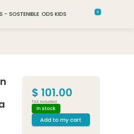
0
S - SOSTENIBLE
ODS KIDS
on
$ 101.00
a
TAX included
In stock
Add to my cart