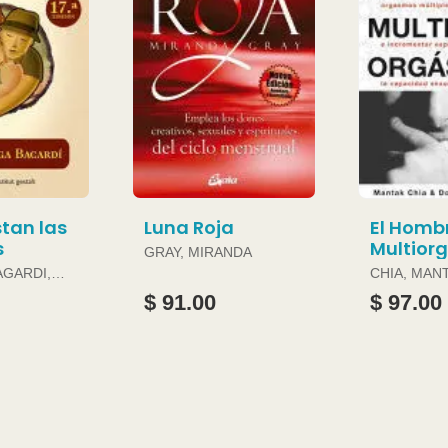
tan las
Luna Roja
El Homb
s
Multior
GRAY, MIRANDA
AGARDI,
CHIA, MAN
DOUGLAS 
$ 91.00
$ 97.00