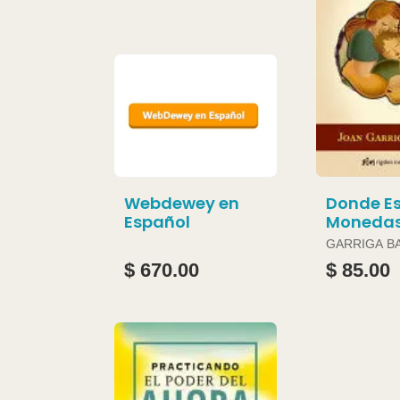
Webdewey en
Donde Es
Español
Moneda
GARRIGA B
JOAN
$ 670.00
$ 85.00