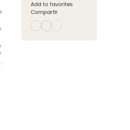
Add to favorites
Compartir
s
a
a
l
.