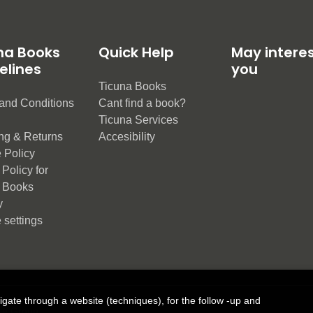
na Books
Quick Help
May intere
elines
you
Ticuna Books
and Conditions
Cant find a book?
e
Ticuna Services
ng & Returns
Accesibility
 Policy
Policy for
 Books
y
 settings
vigate through a website (techniques), for the follow -up and
ue Group