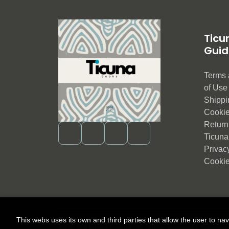
Ticu
Guid
Terms 
of Us
Shippi
Cookie
Return 
Ticuna
Privac
Cookie
This webs uses its own and third parties that allow the user to na
2026 ©
Ticuna books
. All rights reserved |
Trevenq