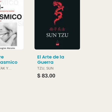
re
El Arte de la
gasmico
Guerra
TAK Y
TZU, SUN
ABRAMS
$ 83.00