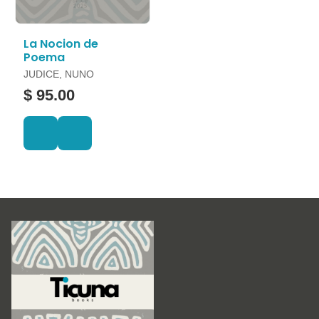
La Nocion de
Poema
JUDICE, NUNO
$ 95.00