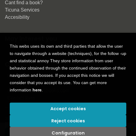
Cant find a book?
Ticuna Services
Accesibility
May interest you
This webs uses its own and third parties that allow the user
to navigate through a website (techniques), for the follow -up
and statistical annoy They store information from user
Contact
behavior obtained through the continued observation of their
navigation and bosses. If you accept this notice we will
9150 Tahoma St.
consider that you accept its use. You can get more
+1 614-707-9934
information
here
.
contactus@ticunabooks.com
Contact form
Accept cookies
2026 ©
Ticuna books
. All rights reserved |
Trevenque Group
Reject cookies
Configuration
Add to my cart