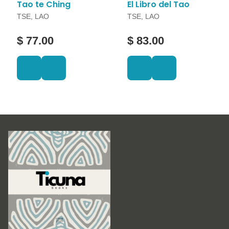
Tao te Ching
El Libro del Tao
TSE, LAO
TSE, LAO
$ 77.00
$ 83.00