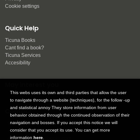
Cookie settings
Quick Help
Ticuna Books
Cant find a book?
Ticuna Services
Accesibility
May interest you
This webs uses its own and third parties that allow the user
to navigate through a website (techniques), for the follow -up
and statistical annoy They store information from user
Contact
behavior obtained through the continued observation of their
navigation and bosses. If you accept this notice we will
9150 Tahoma St.
consider that you accept its use. You can get more
+1 614-707-9934
information
here
.
contactus@ticunabooks.com