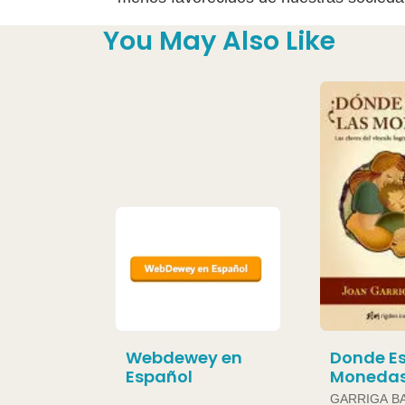
You May Also Like
Webdewey en
Donde Es
Español
Moneda
GARRIGA B