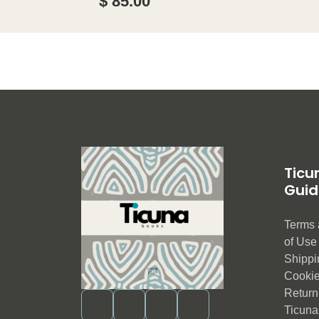
$ 85.00
Ticu
Guid
Terms 
of Us
Shippi
Cookie
Return 
Ticuna