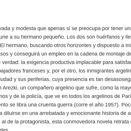
rvada y modesta que apenas si se preocupa por tener u
a une a su hermano pequeño. Los dos son huérfanos y lle
El hermano, buscando otros horizontes y dispuesto a inic
 pasos y conseguirá un empleo en la cadena de montaje d
 verdad: la exigencia productiva implacable para satisf
abajadores franceses y, por el otro, los inmigrantes argel
ciudad y sus periferias, cuya presencia es tan desasoseg
on Arezki, un compañero argelino que sufre, como la mayo
nos y de la policía, que ve en todos los argelinos de Par
o se libra una cruenta guerra (corre el año 1957). Poco
 diluirse en una arrebatada y emocionante historia de a
o al de la protagonista, esta conmovedora novela retrata
des.