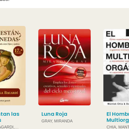
tan las
Luna Roja
El Homb
s
Multior
GRAY, MIRANDA
AGARDI,
CHIA, MAN