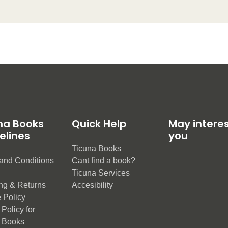
na Books
Quick Help
May intere
elines
you
Ticuna Books
and Conditions
Cant find a book?
e
Ticuna Services
ng & Returns
Accesibility
 Policy
Policy for
 Books