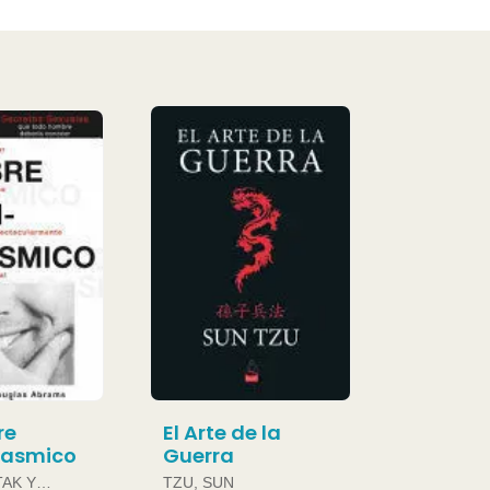
re
El Arte de la
gasmico
Guerra
TAK Y
TZU, SUN