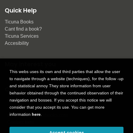
Quick Help
Ticuna Books
Cant find a book?
Ticuna Services
Accesibility
May interest you
This webs uses its own and third parties that allow the user
to navigate through a website (techniques), for the follow -up
and statistical annoy They store information from user
Contact
behavior obtained through the continued observation of their
navigation and bosses. If you accept this notice we will
9150 Tahoma St.
consider that you accept its use. You can get more
+1 614-707-9934
information
here
.
contactus@ticunabooks.com
Contact form
Accept cookies