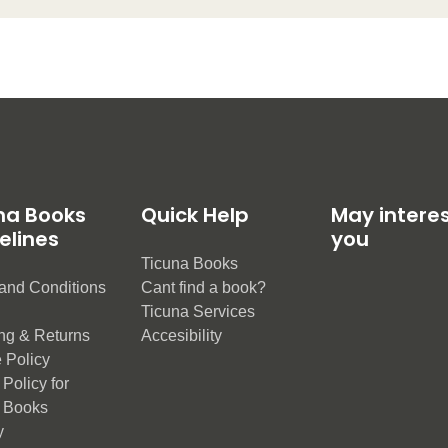
na Books
Quick Help
May intere
elines
you
Ticuna Books
and Conditions
Cant find a book?
e
Ticuna Services
ng & Returns
Accesibility
 Policy
Policy for
 Books
y