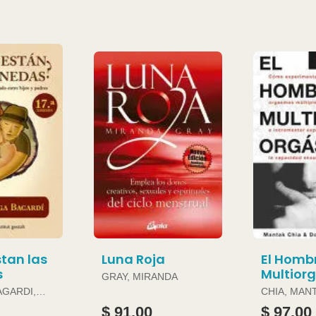
tan las
Luna Roja
El Homb
s
Multior
GRAY, MIRANDA
AGARDI,
CHIA, MAN
DOUGLAS 
$ 91.00
$ 97.00