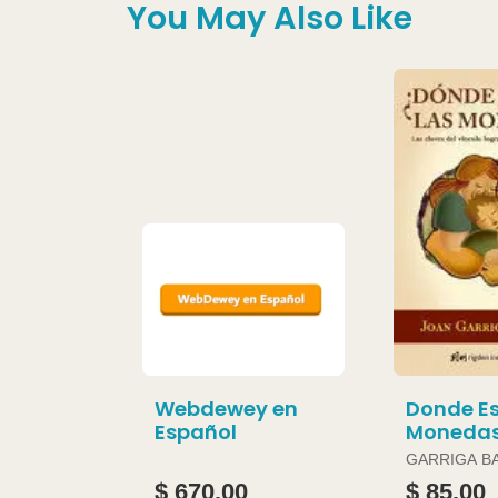
You May Also Like
Webdewey en
Donde Es
Español
Moneda
GARRIGA B
JOAN
$ 670.00
$ 85.00