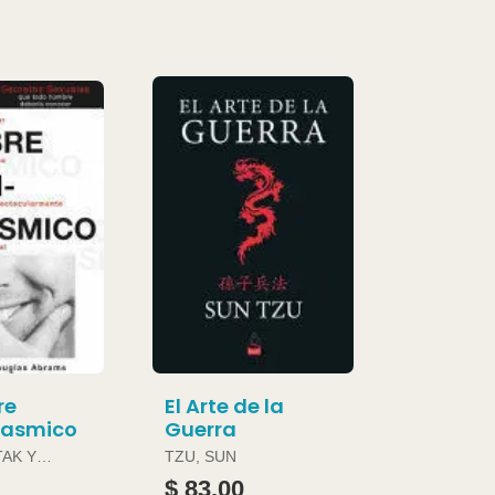
re
El Arte de la
gasmico
Guerra
TAK Y
TZU, SUN
ABRAMS
$ 83.00