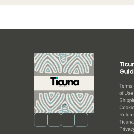
Ticu
Guid
Terms 
of Us
Shippi
Cookie
Return 
Ticuna
Privac