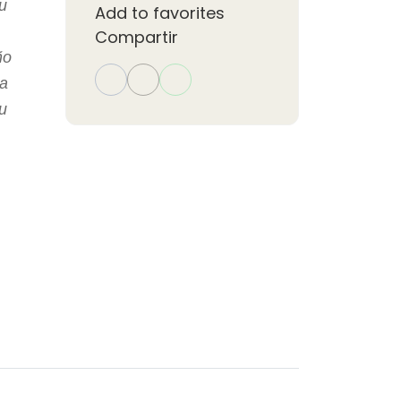
u
Add to favorites
Compartir
ño
da
u