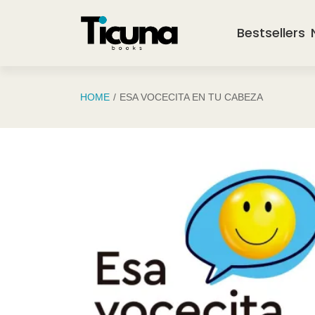
Saltar al contenido principal
Bestsellers
HOME
ESA VOCECITA EN TU CABEZA