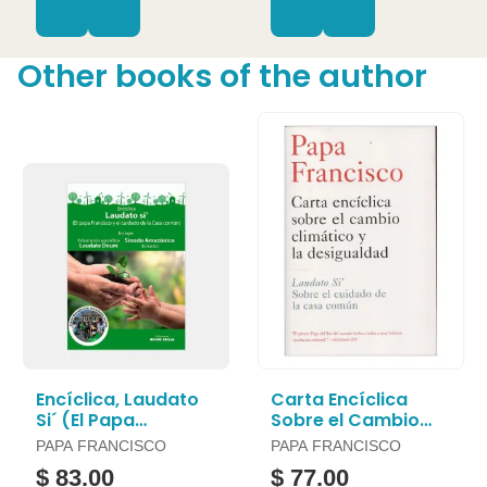
Other books of the author
Encíclica, Laudato
Carta Encíclica
Si´ (El Papa
Sobre el Cambio
Francisco y el
Climático y la
PAPA FRANCISCO
PAPA FRANCISCO
Cuidado de la Casa
Desigualdad
$ 83.00
$ 77.00
Común)