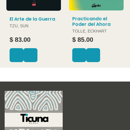
Practicando el
El Arte de la Guerra
Poder del Ahora
TZU, SUN
TOLLE, ECKHART
$ 83.00
$ 85.00