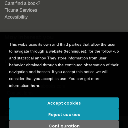
Cant find a book?
Ticuna Services
Accesibility
May interest you
This webs uses its own and third parties that allow the user
to navigate through a website (techniques), for the follow -up
and statistical annoy They store information from user
Contact
behavior obtained through the continued observation of their
navigation and bosses. If you accept this notice we will
9150 Tahoma St.
consider that you accept its use. You can get more
+1 614-707-9934
information
here
.
contactus@ticunabooks.com
Contact form
Accept cookies
2026 ©
Ticuna books
. All rights reserved |
Trevenque Group
Reject cookies
Configuration