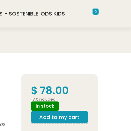
0
S - SOSTENIBLE
ODS KIDS
$ 78.00
TAX included
In stock
Add to my cart
los