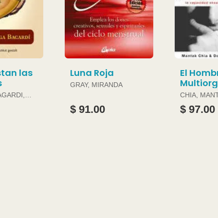
tan las
Luna Roja
El Homb
s
Multior
GRAY, MIRANDA
AGARDI,
CHIA, MAN
DOUGLAS 
$ 91.00
$ 97.00