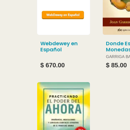
Webdewey en
Donde Es
Español
Moneda
GARRIGA B
JOAN
$ 670.00
$ 85.00