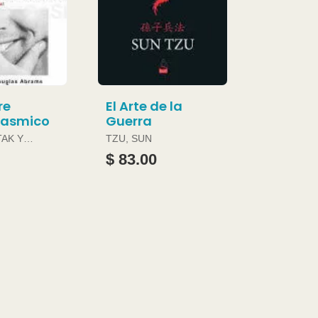
re
El Arte de la
gasmico
Guerra
TAK Y
TZU, SUN
ABRAMS
$ 83.00