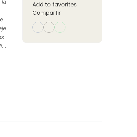
 la
Add to favorites
Compartir
de
aje
os
...