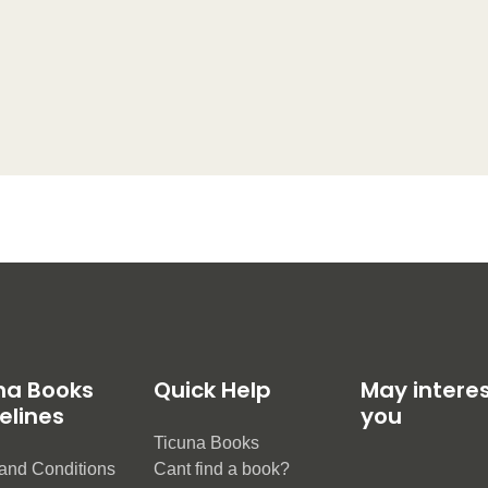
na Books
Quick Help
May intere
elines
you
Ticuna Books
and Conditions
Cant find a book?