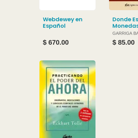
Webdewey en
Donde Es
Español
Moneda
GARRIGA B
JOAN
$ 670.00
$ 85.00