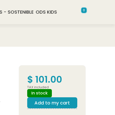
0
S - SOSTENIBLE
ODS KIDS
$ 101.00
TAX included
In stock
o
Add to my cart