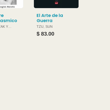
re
El Arte de la
gasmico
Guerra
TAK Y
TZU, SUN
ABRAMS
$ 83.00