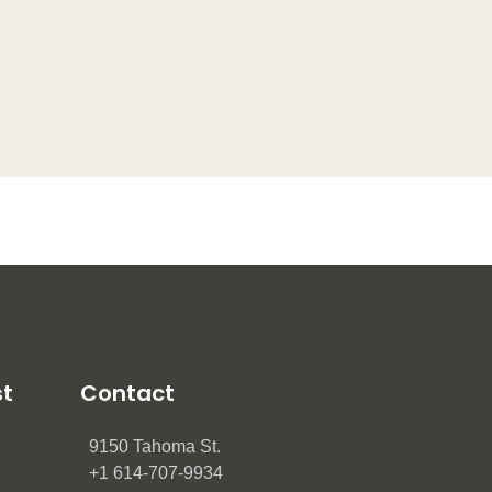
st
Contact
9150 Tahoma St.
+1 614-707-9934