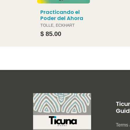
Practicando el
Poder del Ahora
TOLLE, ECKHART
$ 85.00
Ticu
Guid
Terms 