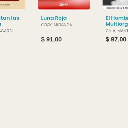
tan las
Luna Roja
El Homb
s
Multior
GRAY, MIRANDA
AGARDI,
CHIA, MAN
DOUGLAS 
$ 91.00
$ 97.00