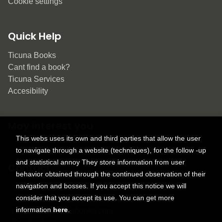
Cookie settings
Quick Help
Ticuna Books
Cant find a book?
Ticuna Services
Accesibility
May interest you
This webs uses its own and third parties that allow the user
to navigate through a website (techniques), for the follow -up
and statistical annoy They store information from user
Contact
behavior obtained through the continued observation of their
navigation and bosses. If you accept this notice we will
9150 Tahoma St.
consider that you accept its use. You can get more
+1 614-707-9934
information
here
.
contactus@ticunabooks.com