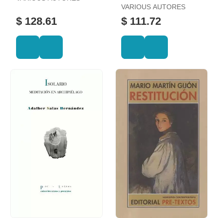
entre la Fiesta
VARIOUS AUTORES
Política y la Ilusión,
$ 128.61
$ 111.72
1953-1954