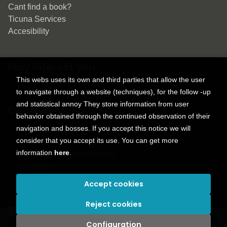
Cant find a book?
Ticuna Services
Accesibility
May interest you
This webs uses its own and third parties that allow the user
to navigate through a website (techniques), for the follow -up
and statistical annoy They store information from user
Contact
behavior obtained through the continued observation of their
navigation and bosses. If you accept this notice we will
9150 Tahoma St.
consider that you accept its use. You can get more
+1 614-707-9934
information
here
.
contactus@ticunabooks.com
Contact form
Accept cookies
2026 ©
Ticuna books
. All rights reserved |
Trevenque Group
Reject cookies
Configuration