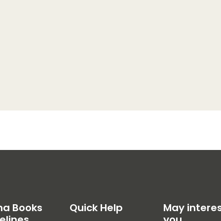
na Books
Quick Help
May intere
elines
you