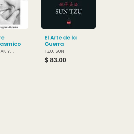
re
El Arte de la
gasmico
Guerra
TAK Y
TZU, SUN
ABRAMS
$ 83.00