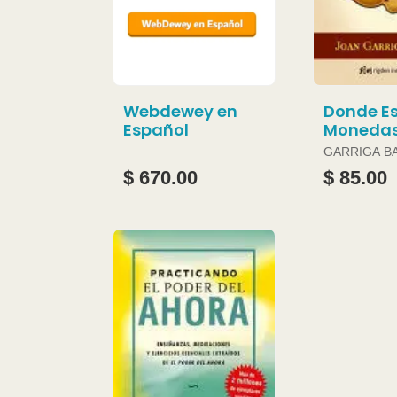
Webdewey en
Donde Es
Español
Moneda
GARRIGA B
JOAN
$ 670.00
$ 85.00