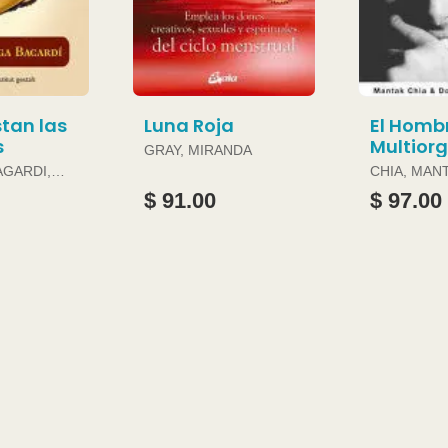
tan las
Luna Roja
El Homb
s
Multior
GRAY, MIRANDA
AGARDI,
CHIA, MAN
DOUGLAS 
$ 91.00
$ 97.00