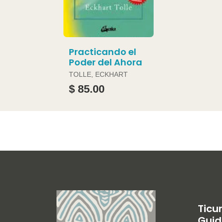
Practicando el
Poder del Ahora
TOLLE, ECKHART
$ 85.00
Ticu
Guid