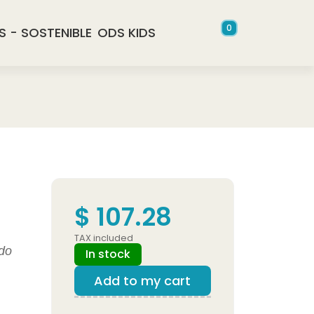
0
S - SOSTENIBLE
ODS KIDS
$ 107.28
TAX included
ído
In stock
Add to my cart