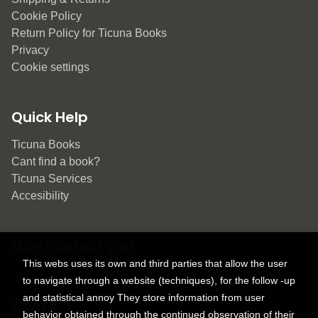
Cookie Policy
Return Policy for Ticuna Books
Privacy
Cookie settings
Quick Help
Ticuna Books
Cant find a book?
Ticuna Services
Accesibility
May interest you
This webs uses its own and third parties that allow the user
to navigate through a website (techniques), for the follow -up
and statistical annoy They store information from user
Contact
behavior obtained through the continued observation of their