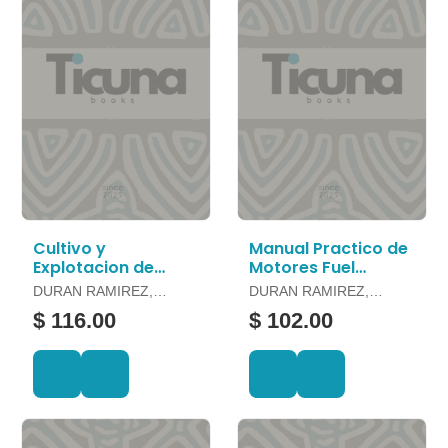
Cultivo y
Manual Practico de
Explotacion de
Motores Fuel
Guanabana o
Injection
DURAN RAMIREZ,
DURAN RAMIREZ,
Graviola
FELIPE Y OTROS
FELIPE Y OTROS
$ 116.00
$ 102.00