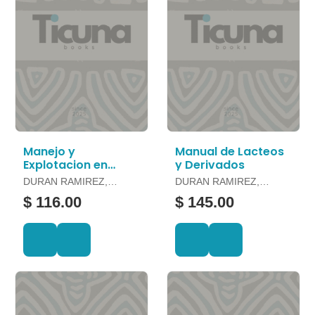
Manejo y
Manual de Lacteos
Explotacion en
y Derivados
Pescados
DURAN RAMIREZ,
DURAN RAMIREZ,
FELIPE Y OTROS
FELIPE Y OTROS
$ 116.00
$ 145.00