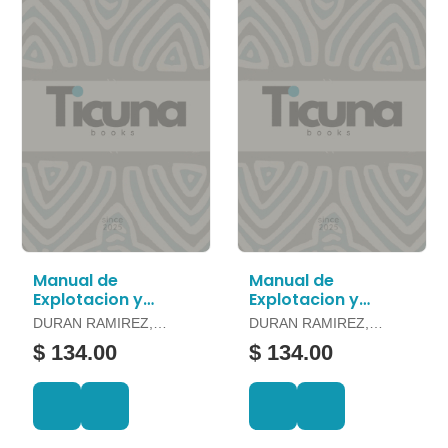
Manual de
Manual de
Explotacion y
Explotacion y
Reproduccion en
Reproduccion en
DURAN RAMIREZ,
DURAN RAMIREZ,
Ovejas y Borregos
Porcinos
FELIPE Y OTROS
FELIPE Y OTROS
$ 134.00
$ 134.00