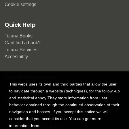
Cookie settings
Quick Help
Ticuna Books
Cant find a book?
Ticuna Services
Accesibility
May interest you
This webs uses its own and third parties that allow the user
to navigate through a website (techniques), for the follow -up
and statistical annoy They store information from user
Contact
behavior obtained through the continued observation of their
navigation and bosses. If you accept this notice we will
9150 Tahoma St.
consider that you accept its use. You can get more
+1 614-707-9934
information
here
.
contactus@ticunabooks.com