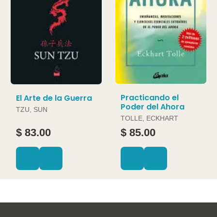
Practicando el
El Arte de la Guerra
Poder del Ahora
TZU, SUN
TOLLE, ECKHART
$ 83.00
$ 85.00