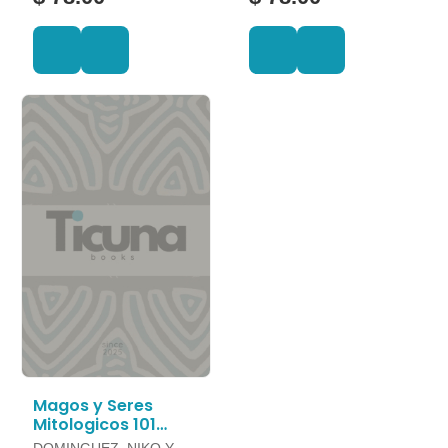
Magos y Seres
Mitologicos 101
Cosas que Deberias
DOMINGUEZ, NIKO Y