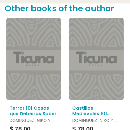
Other books of the author
Terror 101 Cosas
Castillos
que Deberias Saber
Medievales 101
Cosas que Deberias
DOMINGUEZ, NIKO Y
DOMINGUEZ, NIKO Y
Saber
OTROS
OTROS
$ 78.00
$ 78.00