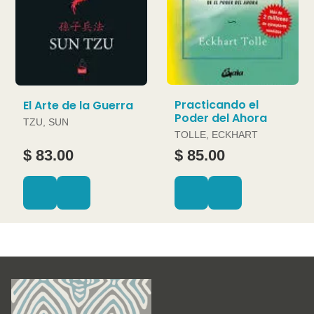
Practicando el
El Arte de la Guerra
Poder del Ahora
TZU, SUN
TOLLE, ECKHART
$ 83.00
$ 85.00