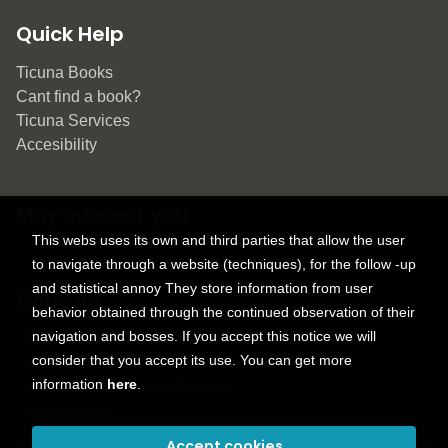
Quick Help
Ticuna Books
Cant find a book?
Ticuna Services
Accesibility
May interest you
This webs uses its own and third parties that allow the user
to navigate through a website (techniques), for the follow -up
and statistical annoy They store information from user
Contact
behavior obtained through the continued observation of their
navigation and bosses. If you accept this notice we will
9150 Tahoma St.
consider that you accept its use. You can get more
+1 614-707-9934
information
here
.
contactus@ticunabooks.com
Contact form
Accept cookies