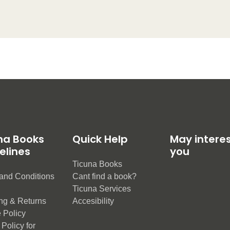
na Books
Quick Help
May intere
elines
you
Ticuna Books
and Conditions
Cant find a book?
e
Ticuna Services
ng & Returns
Accesibility
 Policy
Policy for