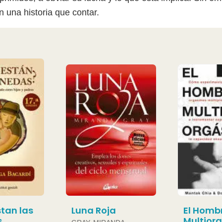
n una historia que contar.
tan las
Luna Roja
El Homb
s
Multior