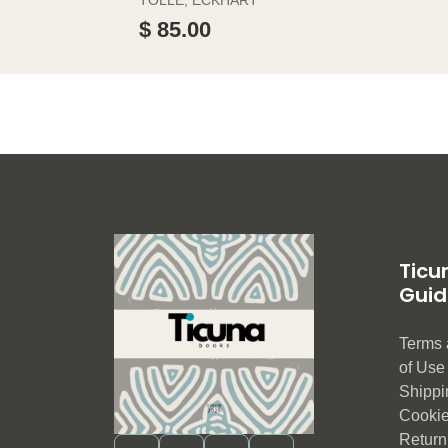
TOLLE, ECKHART
$ 85.00
Ticu
Guid
Terms 
of Us
Shippi
Cookie
Return 