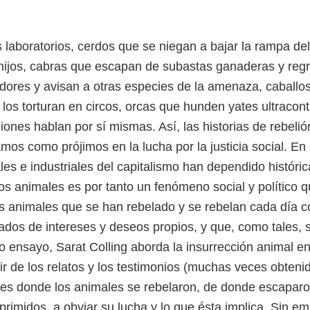
 laboratorios, cerdos que se niegan a bajar la rampa de
 hijos, cabras que escapan de subastas ganaderas y reg
ores y avisan a otras especies de la amenaza, caballos 
 los torturan en circos, orcas que hunden yates ultraco
ones hablan por sí mismas. Así, las historias de rebelión
os como prójimos en la lucha por la justicia social. En
les e industriales del capitalismo han dependido históri
los animales es por tanto un fenómeno social y político 
os animales que se han rebelado y se rebelan cada día co
ados de intereses y deseos propios, y que, como tales, s
o ensayo, Sarat Colling aborda la insurrección animal en 
r de los relatos y los testimonios (muchas veces obteni
res donde los animales se rebelaron, de donde escaparo
rimidos, a obviar su lucha y lo que ésta implica. Sin e