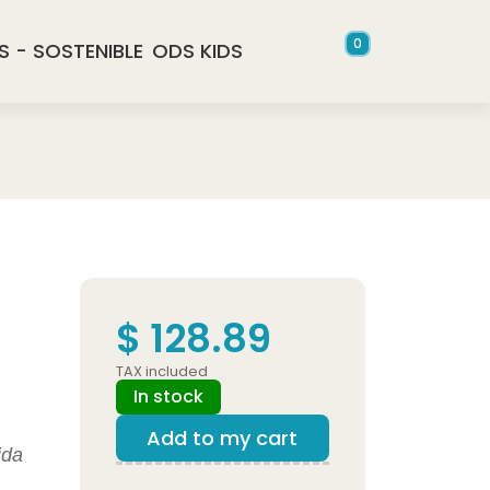
0
S - SOSTENIBLE
ODS KIDS
$ 128.89
TAX included
In stock
Add to my cart
ida