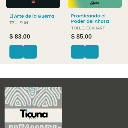
Practicando el
El Arte de la Guerra
Poder del Ahora
TZU, SUN
TOLLE, ECKHART
$ 83.00
$ 85.00