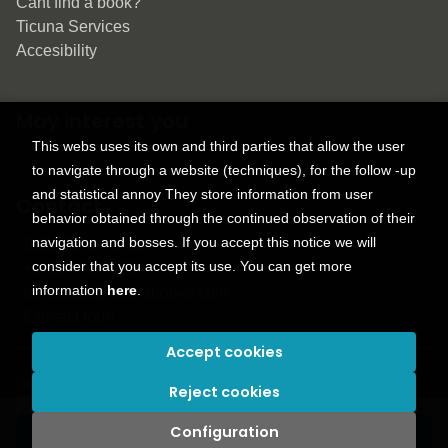
Cant find a book?
Ticuna Services
Accesibility
May interest you
This webs uses its own and third parties that allow the user
to navigate through a website (techniques), for the follow -up
and statistical annoy They store information from user
Contact
behavior obtained through the continued observation of their
navigation and bosses. If you accept this notice we will
9150 Tahoma St.
consider that you accept its use. You can get more
+1 614-707-9934
information
here
.
contactus@ticunabooks.com
Contact form
Accept cookies
2026 ©
Ticuna books
. All rights reserved |
Trevenque Group
Reject cookies
Configuration
Add to my cart