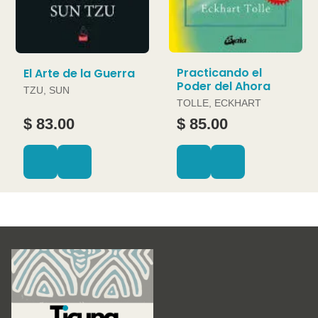
Practicando el
El Arte de la Guerra
Poder del Ahora
TZU, SUN
TOLLE, ECKHART
$ 83.00
$ 85.00