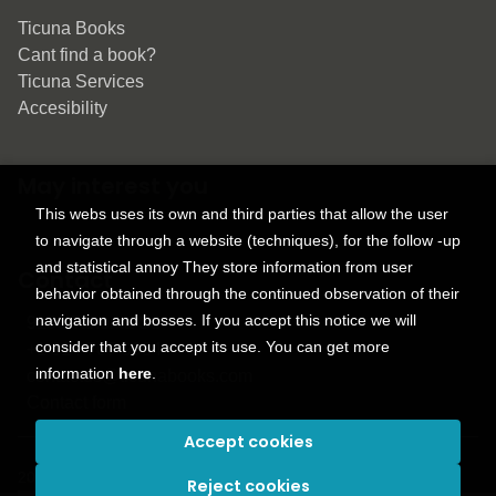
Ticuna Books
Cant find a book?
Ticuna Services
Accesibility
May interest you
This webs uses its own and third parties that allow the user
to navigate through a website (techniques), for the follow -up
and statistical annoy They store information from user
Contact
behavior obtained through the continued observation of their
navigation and bosses. If you accept this notice we will
9150 Tahoma St.
consider that you accept its use. You can get more
+1 614-707-9934
information
here
.
contactus@ticunabooks.com
Contact form
Accept cookies
2026 ©
Ticuna books
. All rights reserved |
Trevenque Group
Reject cookies