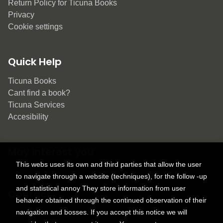
Return Policy for Ticuna Books
Privacy
Cookie settings
Quick Help
Ticuna Books
Cant find a book?
Ticuna Services
Accesibility
May interest you
This webs uses its own and third parties that allow the user
to navigate through a website (techniques), for the follow -up
and statistical annoy They store information from user
Contact
behavior obtained through the continued observation of their
navigation and bosses. If you accept this notice we will
9150 Tahoma St.