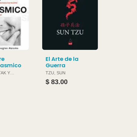
re
El Arte de la
gasmico
Guerra
TAK Y
TZU, SUN
ABRAMS
$ 83.00