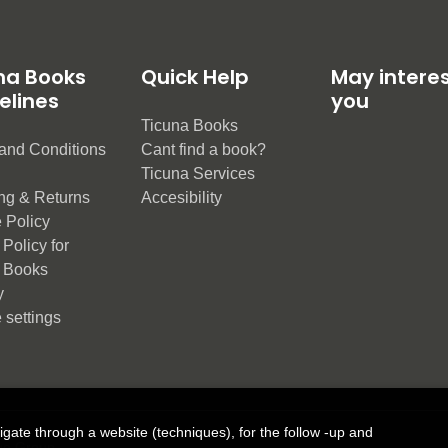
na Books
Quick Help
May intere
elines
you
Ticuna Books
and Conditions
Cant find a book?
e
Ticuna Services
ng & Returns
Accesibility
 Policy
Policy for
 Books
y
 settings
vigate through a website (techniques), for the follow -up and
ue Group