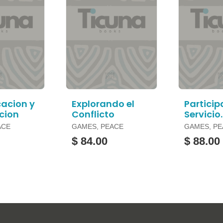
acion y
Explorando el
Particip
cion
Conflicto
Servicio
Comunit
ACE
GAMES, PEACE
GAMES, P
$ 84.00
$ 88.00