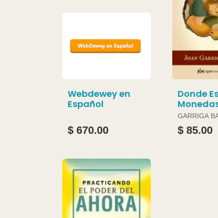
Webdewey en
Donde Es
Español
Moneda
GARRIGA B
JOAN
$ 670.00
$ 85.00