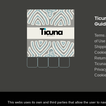
Ticu
Guid
Terms 
of Us
Shippi
Cookie
Return 
Ticuna
Privac
Cookie
This webs uses its own and third parties that allow the user to na
2026 ©
Ticuna books
. All rights reserved |
Trevenq