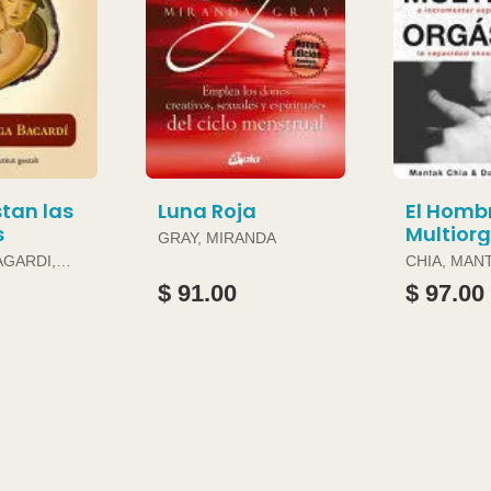
tan las
Luna Roja
El Homb
s
Multior
GRAY, MIRANDA
AGARDI,
CHIA, MAN
DOUGLAS 
$ 91.00
$ 97.00