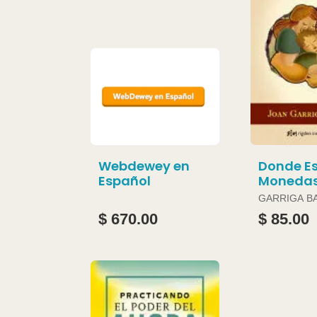
Webdewey en
Donde Es
Español
Moneda
GARRIGA B
JOAN
$ 670.00
$ 85.00