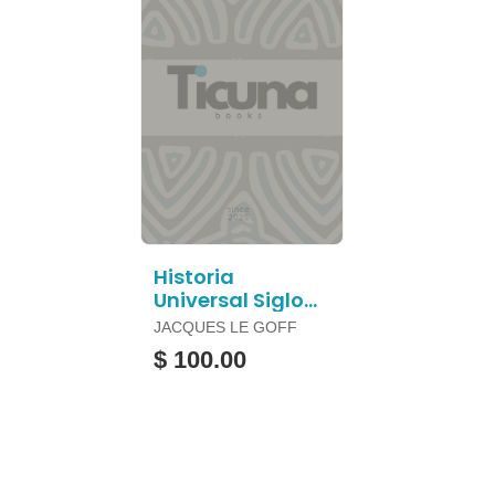
Historia
Universal Siglo
Xxi Vol. 11 la Baja
JACQUES LE GOFF
Edad Media
$ 100.00