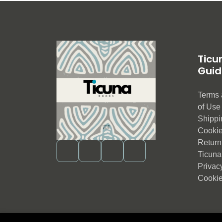
Ticu
Guid
Terms 
of Us
Shippi
Cookie
Return 
Ticuna
Privac
Cookie