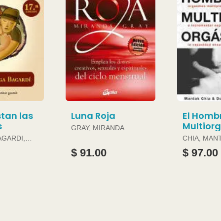
tan las
Luna Roja
El Homb
s
Multior
GRAY, MIRANDA
AGARDI,
CHIA, MAN
DOUGLAS 
$ 91.00
$ 97.00