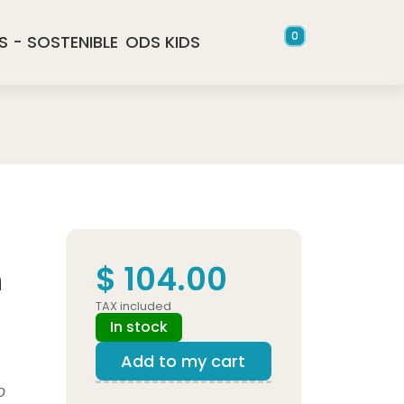
0
S - SOSTENIBLE
ODS KIDS
$ 104.00
n
TAX included
In stock
Add to my cart
o