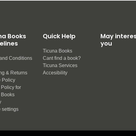
na Books
Quick Help
May intere
elines
you
Ticuna Books
and Conditions
Cant find a book?
e
Ticuna Services
ng & Returns
Accesibility
 Policy
Policy for
 Books
y
 settings