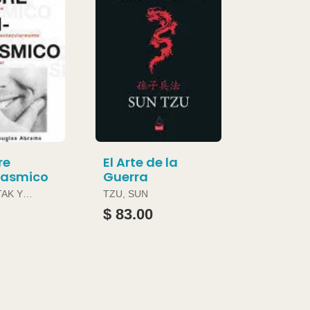
re
El Arte de la
gasmico
Guerra
TAK Y
TZU, SUN
ABRAMS
$ 83.00