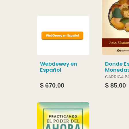
Webdewey en
Donde Es
Español
Moneda
GARRIGA B
JOAN
$ 670.00
$ 85.00