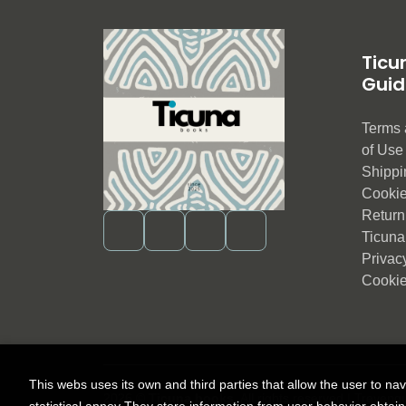
Ticu
Guid
Terms 
of Us
Shippi
Cookie
Return 
Ticuna
Privac
Cookie
This webs uses its own and third parties that allow the user to na
2026 ©
Ticuna books
. All rights reserved |
Trevenq