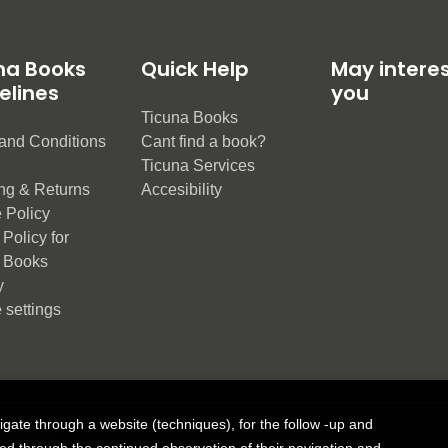
na Books
Quick Help
May intere
elines
you
Ticuna Books
and Conditions
Cant find a book?
e
Ticuna Services
ng & Returns
Accesibility
 Policy
Policy for
 Books
y
 settings
vigate through a website (techniques), for the follow -up and
ue Group