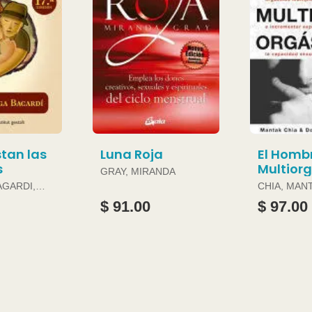
tan las
Luna Roja
El Homb
s
Multior
GRAY, MIRANDA
AGARDI,
CHIA, MAN
DOUGLAS 
$ 91.00
$ 97.00