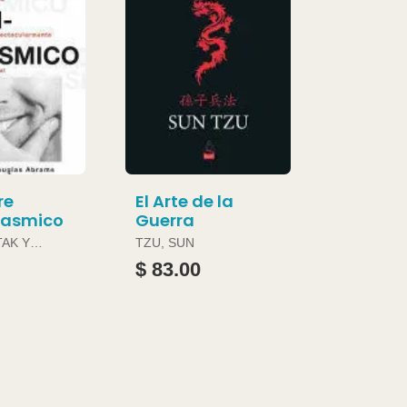
re
El Arte de la
gasmico
Guerra
TAK Y
TZU, SUN
ABRAMS
$ 83.00