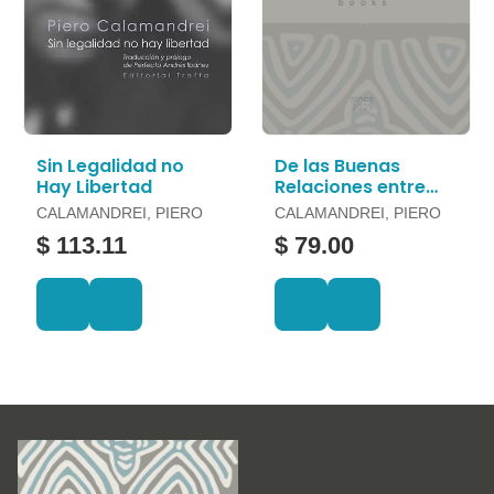
Sin Legalidad no
De las Buenas
Hay Libertad
Relaciones entre
Jueces y los
CALAMANDREI, PIERO
CALAMANDREI, PIERO
Abogados en el
$ 113.11
$ 79.00
Proceso Civil