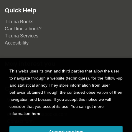
Quick Help
Ticuna Books
Cant find a book?
Ticuna Services
Accesibility
May interest you
This webs uses its own and third parties that allow the user
to navigate through a website (techniques), for the follow -up
and statistical annoy They store information from user
Contact
behavior obtained through the continued observation of their
navigation and bosses. If you accept this notice we will
9150 Tahoma St.
consider that you accept its use. You can get more
+1 614-707-9934
information
here
.
contactus@ticunabooks.com
Contact form
Accept cookies