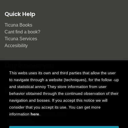
Quick Help
Ticuna Books
Cant find a book?
Ticuna Services
Accesibility
May interest you
This webs uses its own and third parties that allow the user
to navigate through a website (techniques), for the follow -up
and statistical annoy They store information from user
Contact
behavior obtained through the continued observation of their
navigation and bosses. If you accept this notice we will
9150 Tahoma St.
consider that you accept its use. You can get more
+1 614-707-9934
information
here
.
contactus@ticunabooks.com
Contact form