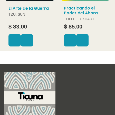
Practicando el
El Arte de la Guerra
Poder del Ahora
TZU, SUN
TOLLE, ECKHART
$ 83.00
$ 85.00