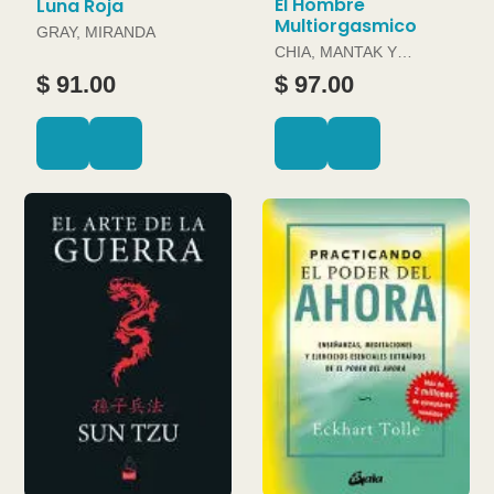
El Hombre
Luna Roja
Multiorgasmico
GRAY, MIRANDA
CHIA, MANTAK Y
DOUGLAS ABRAMS
$ 91.00
$ 97.00