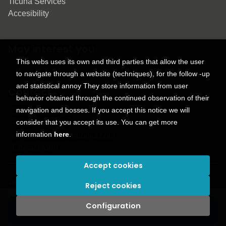
Ticuna Services
Accesibility
May interest you
This webs uses its own and third parties that allow the user
to navigate through a website (techniques), for the follow -up
and statistical annoy They store information from user
Contact
behavior obtained through the continued observation of their
navigation and bosses. If you accept this notice we will
9150 Tahoma St.
consider that you accept its use. You can get more
+1 614-707-9934
information
here
.
contactus@ticunabooks.com
Contact form
Accept cookies
2026 ©
Ticuna books
. All rights reserved |
Trevenque Group
Reject cookies
Configuration
Add to my cart