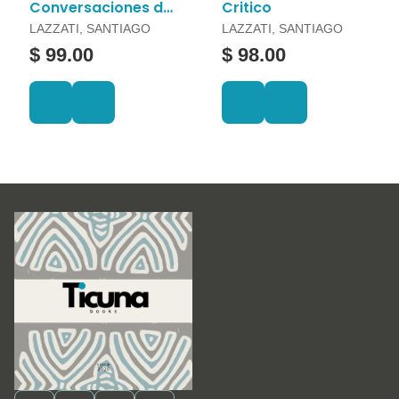
Conversaciones de
Critico
Trabajo
LAZZATI, SANTIAGO
LAZZATI, SANTIAGO
$ 99.00
$ 98.00