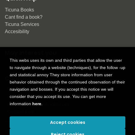
Ticuna Books
Cant find a book?
Ticuna Services
Accesibility
May interest you
This webs uses its own and third parties that allow the user
to navigate through a website (techniques), for the follow -up
and statistical annoy They store information from user
Contact
behavior obtained through the continued observation of their
navigation and bosses. If you accept this notice we will
9150 Tahoma St.
consider that you accept its use. You can get more
+1 614-707-9934
information
here
.
contactus@ticunabooks.com
Contact form
Accept cookies
2026 ©
Ticuna books
. All rights reserved |
Trevenque Group
Reject cookies