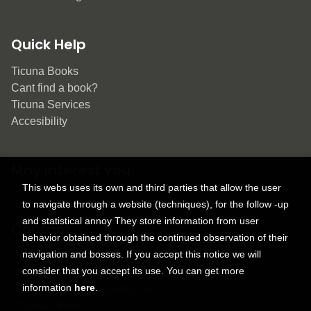
Quick Help
Ticuna Books
Cant find a book?
Ticuna Services
Accesibility
May interest you
This webs uses its own and third parties that allow the user
to navigate through a website (techniques), for the follow -up
and statistical annoy They store information from user
Contact
behavior obtained through the continued observation of their
navigation and bosses. If you accept this notice we will
9150 Tahoma St.
consider that you accept its use. You can get more
+1 614-707-9934
information
here
.
contactus@ticunabooks.com
Contact form