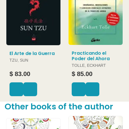
Practicando el
El Arte de la Guerra
Poder del Ahora
TZU, SUN
TOLLE, ECKHART
$ 83.00
$ 85.00
Other books of the author