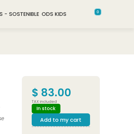
0
S - SOSTENIBLE
ODS KIDS
$ 83.00
TAX included
A
In stock
se
Add to my cart