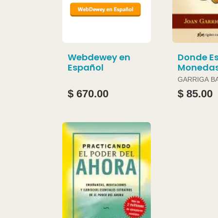
Webdewey en
Donde Es
Español
Moneda
GARRIGA B
JOAN
$ 670.00
$ 85.00