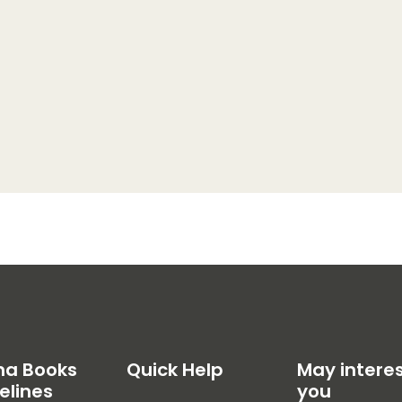
na Books
Quick Help
May intere
elines
you