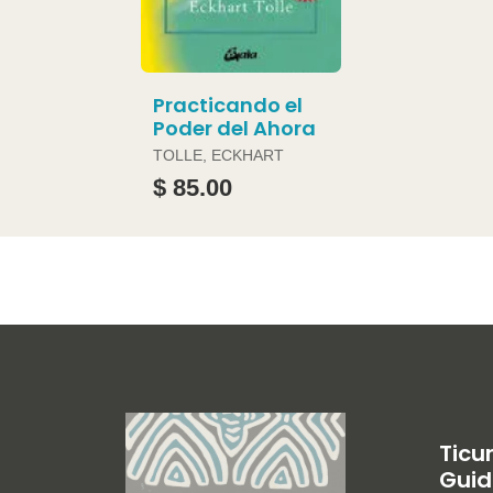
Practicando el
Poder del Ahora
TOLLE, ECKHART
$ 85.00
Ticu
Guid