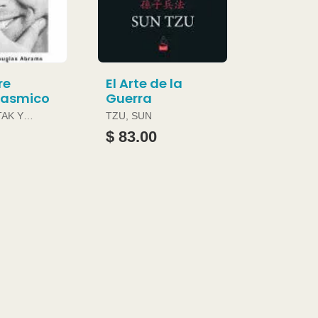
re
El Arte de la
gasmico
Guerra
TAK Y
TZU, SUN
ABRAMS
$ 83.00