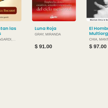
tan las
Luna Roja
El Homb
s
Multior
GRAY, MIRANDA
AGARDI,
CHIA, MAN
DOUGLAS 
$ 91.00
$ 97.00