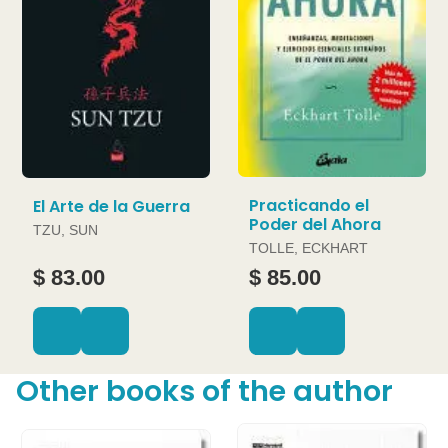
Practicando el
El Arte de la Guerra
Poder del Ahora
TZU, SUN
TOLLE, ECKHART
$ 83.00
$ 85.00
Other books of the author