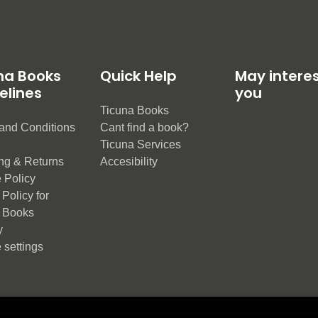
na Books
Quick Help
May intere
elines
you
Ticuna Books
and Conditions
Cant find a book?
e
Ticuna Services
ng & Returns
Accesibility
 Policy
Policy for
 Books
y
 settings