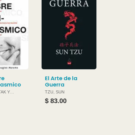
re
El Arte de la
gasmico
Guerra
TAK Y
TZU, SUN
ABRAMS
$ 83.00