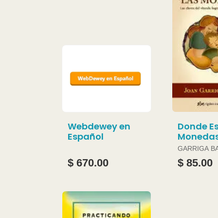
Webdewey en
Donde Es
Español
Moneda
GARRIGA B
JOAN
$ 670.00
$ 85.00