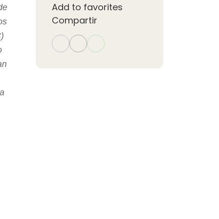
Add to favorites
de
Compartir
os
)
o
an
da