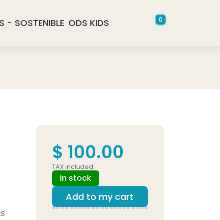
0
S - SOSTENIBLE
ODS KIDS
$ 100.00
TAX included
In stock
Add to my cart
os