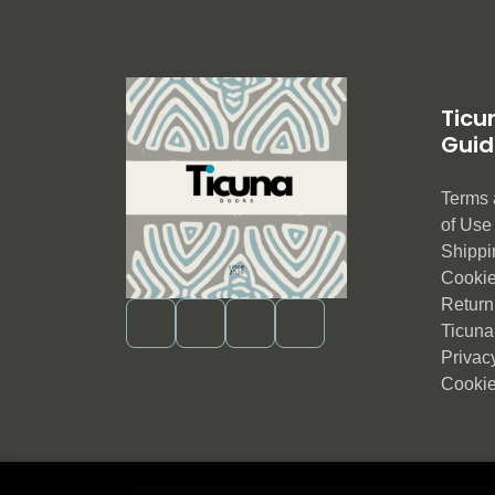
Ticu
Guid
Terms 
of Us
Shippi
Cookie
Return 
Ticuna
Privac
Cookie