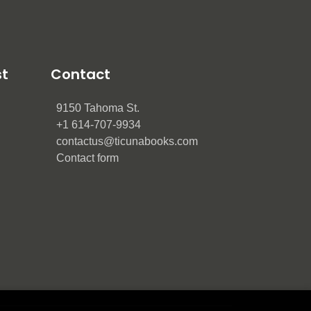
st
Contact
9150 Tahoma St.
+1 614-707-9934
contactus@ticunabooks.com
Contact form