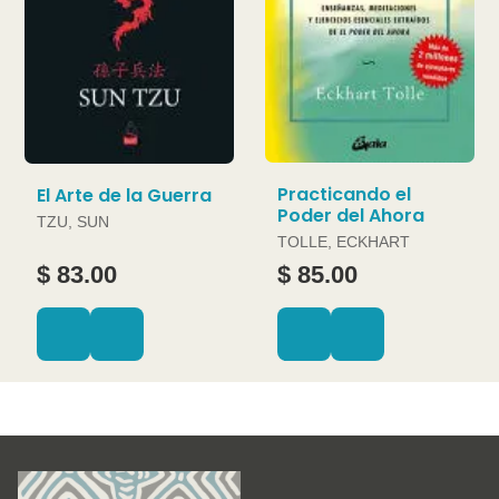
Practicando el
El Arte de la Guerra
Poder del Ahora
TZU, SUN
TOLLE, ECKHART
$ 83.00
$ 85.00