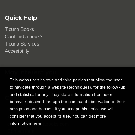
Quick Help
Ticuna Books
Cant find a book?
Ticuna Services
Accesibility
May interest you
This webs uses its own and third parties that allow the user
to navigate through a website (techniques), for the follow -up
and statistical annoy They store information from user
Contact
behavior obtained through the continued observation of their
navigation and bosses. If you accept this notice we will
9150 Tahoma St.
consider that you accept its use. You can get more
+1 614-707-9934
information
here
.
contactus@ticunabooks.com
Contact form