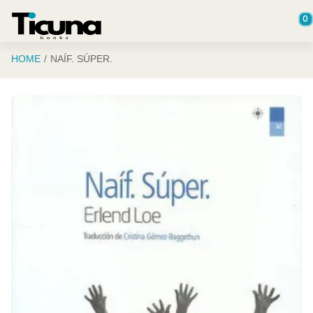
Saltar al contenido principal
0
HOME
NAÍF. SÚPER.