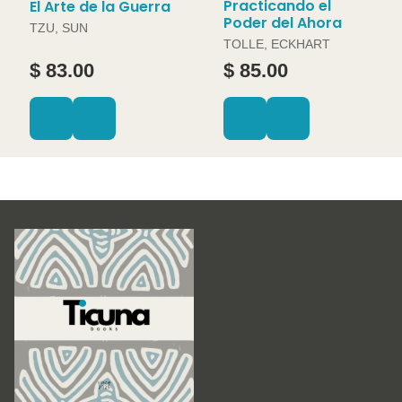
Practicando el
El Arte de la Guerra
Poder del Ahora
TZU, SUN
TOLLE, ECKHART
$ 83.00
$ 85.00