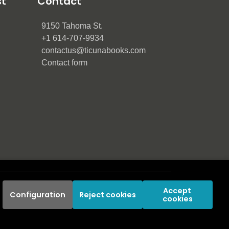
st
Contact
9150 Tahoma St.
+1 614-707-9934
contactus@ticunabooks.com
Contact form
Accept 
Configuration
Reject cookies
cookies