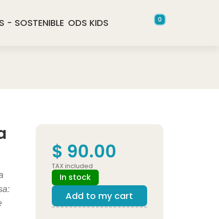
0
S - SOSTENIBLE
ODS KIDS
a
$ 90.00
TAX included
a
In stock
sa:
Add to my cart
e