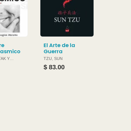
re
El Arte de la
gasmico
Guerra
TAK Y
TZU, SUN
ABRAMS
$ 83.00