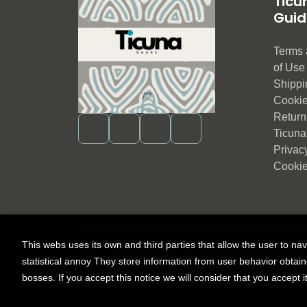
Ticu
Guid
Terms 
of Us
Shippi
Cookie
Return 
Ticuna
Privac
Cookie
This webs uses its own and third parties that allow the user to na
2026 ©
Ticuna books
. All rights reserved |
Trevenq
statistical annoy They store information from user behavior obtai
bosses. If you accept this notice we will consider that you accept