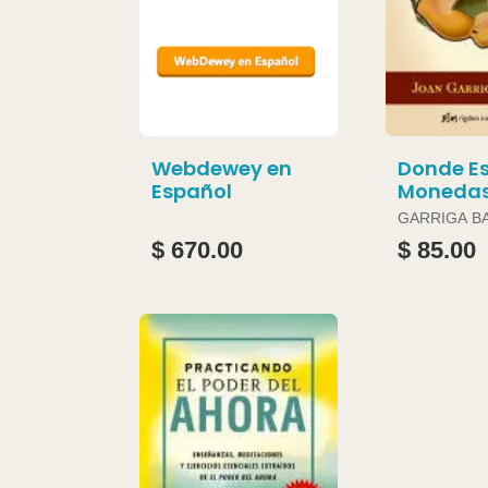
Webdewey en
Donde Es
Español
Moneda
GARRIGA B
JOAN
$ 670.00
$ 85.00