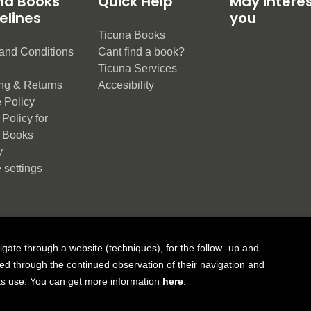
na Books
Quick Help
May intere
elines
you
Ticuna Books
and Conditions
Cant find a book?
e
Ticuna Services
ng & Returns
Accesibility
 Policy
Policy for
 Books
y
 settings
vigate through a website (techniques), for the follow -up and
ue Group
ned through the continued observation of their navigation and
 its use. You can get more information
here
.