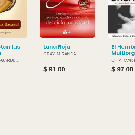
tan las
Luna Roja
El Homb
s
Multior
GRAY, MIRANDA
AGARDI,
CHIA, MAN
DOUGLAS 
$ 91.00
$ 97.00