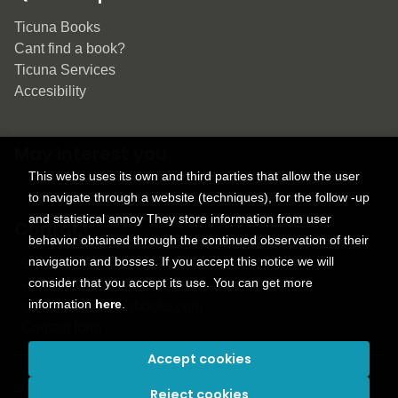
Ticuna Books
Cant find a book?
Ticuna Services
Accesibility
May interest you
This webs uses its own and third parties that allow the user
to navigate through a website (techniques), for the follow -up
and statistical annoy They store information from user
Contact
behavior obtained through the continued observation of their
navigation and bosses. If you accept this notice we will
9150 Tahoma St.
consider that you accept its use. You can get more
+1 614-707-9934
information
here
.
contactus@ticunabooks.com
Contact form
Accept cookies
2026 ©
Ticuna books
. All rights reserved |
Trevenque Group
Reject cookies