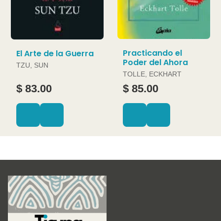
Practicando el
El Arte de la Guerra
Poder del Ahora
TZU, SUN
TOLLE, ECKHART
$ 83.00
$ 85.00