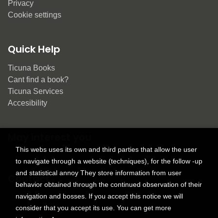
Privacy
Cookie settings
Quick Help
Ticuna Books
Cant find a book?
Ticuna Services
Accesibility
May interest you
This webs uses its own and third parties that allow the user
to navigate through a website (techniques), for the follow -up
and statistical annoy They store information from user
Contact
behavior obtained through the continued observation of their
navigation and bosses. If you accept this notice we will
9150 Tahoma St.
consider that you accept its use. You can get more
+1 614-707-9934