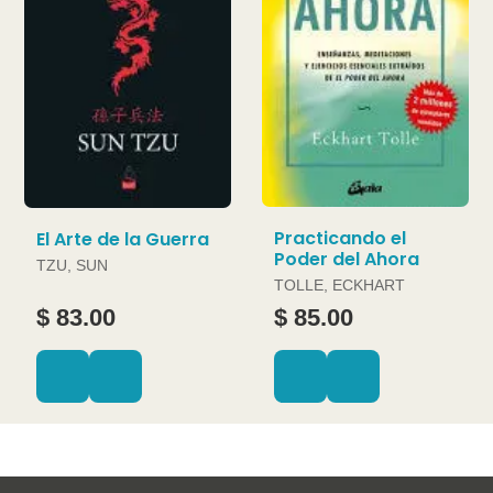
Practicando el
El Arte de la Guerra
Poder del Ahora
TZU, SUN
TOLLE, ECKHART
$ 83.00
$ 85.00