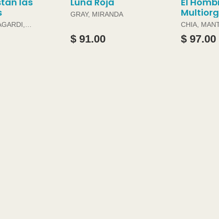
tan las
Luna Roja
El Homb
s
Multior
GRAY, MIRANDA
AGARDI,
CHIA, MAN
DOUGLAS 
$ 91.00
$ 97.00