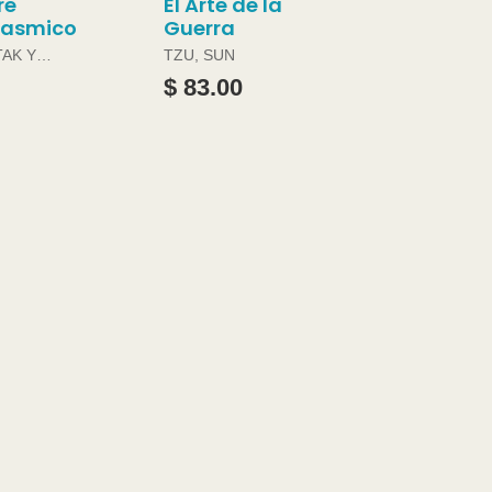
re
El Arte de la
gasmico
Guerra
TAK Y
TZU, SUN
ABRAMS
$ 83.00