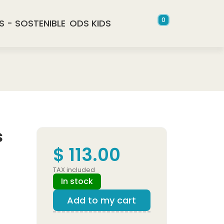
0
S - SOSTENIBLE
ODS KIDS
s
$ 113.00
TAX included
In stock
Add to my cart