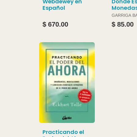
Webdewey en
Donde Es
Español
Moneda
GARRIGA B
JOAN
$ 670.00
$ 85.00
Practicando el