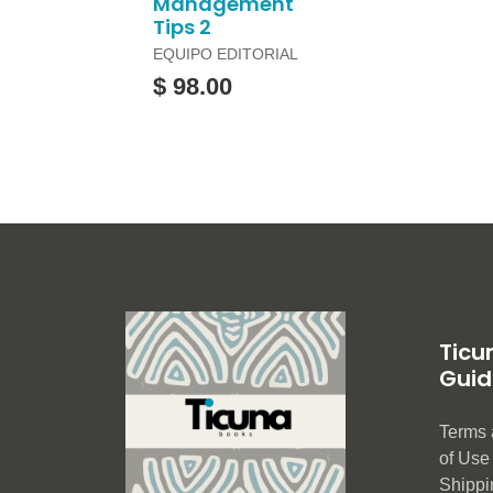
Management
Tips 2
EQUIPO EDITORIAL
$ 98.00
Ticu
Guid
Terms 
of Us
Shippi