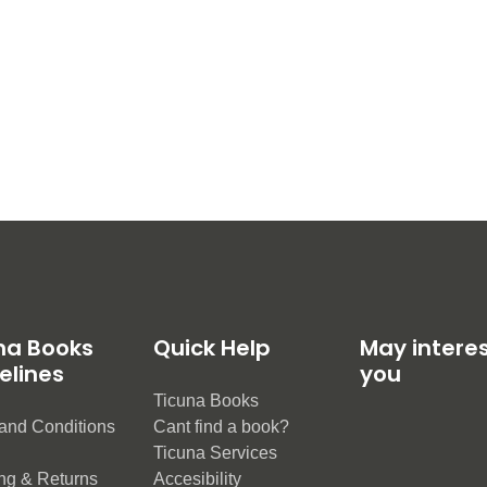
na Books
Quick Help
May intere
elines
you
Ticuna Books
and Conditions
Cant find a book?
e
Ticuna Services
ng & Returns
Accesibility