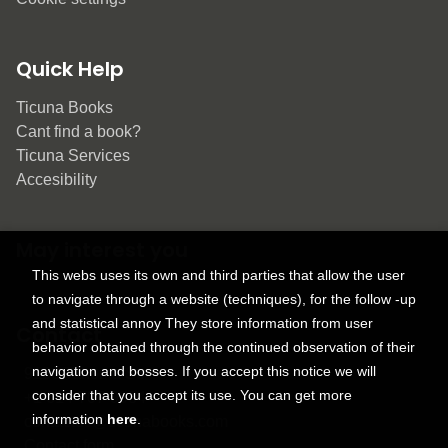
Quick Help
Ticuna Books
Cant find a book?
Ticuna Services
Accesibility
May interest you
This webs uses its own and third parties that allow the user
to navigate through a website (techniques), for the follow -up
and statistical annoy They store information from user
Contact
behavior obtained through the continued observation of their
navigation and bosses. If you accept this notice we will
9150 Tahoma St.
consider that you accept its use. You can get more
+1 614-707-9934
information
here
.
contactus@ticunabooks.com
Contact form